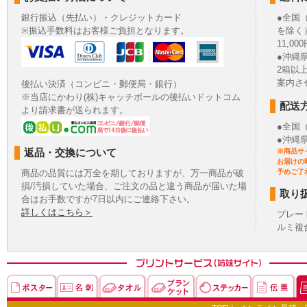
銀行振込（先払い）・クレジットカード
●全国
※振込手数料はお客様ご負担となります。
を除く
11,
●沖縄
2箱以
案内さ
後払い決済（コンビニ・郵便局・銀行）
※当店にかわり(株)キャッチボールの後払いドットコム
配送
より請求書が送られます。
●全国
●沖縄
返品・交換について
※商品サ
お届けの
商品の品質には万全を期しておりますが、万一商品が破
予めご了
損/汚損していた場合、ご注文の品と違う商品が届いた場
取り
合はお手数ですが7日以内にご連絡下さい。
詳しくはこちら＞
プレー
ルミ複