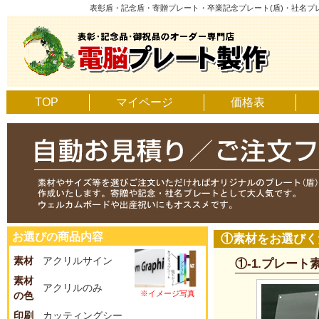
表彰盾・記念盾・寄贈プレート・卒業記念プレート(盾)・社名
TOP
マイページ
価格表
お選びの商品内容
①素材をお選びく
素材
アクリルサイン
①-1.プレー
素材
アクリルのみ
※イメージ写真
の色
印刷
カッティングシー