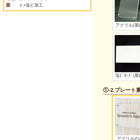
面
ト+塩ビ加工
アクリル(屋
塩ﾋﾞｶｰﾄﾞ(屋
①-2.プレー
アクリルの