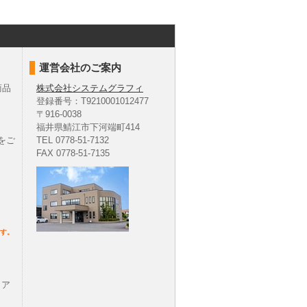
運営会社のご案内
商品
株式会社システムグラフィ
登録番号：T9210001012477
〒916-0038
福井県鯖江市下河端町414
をご
TEL 0778-51-7132
FAX 0778-51-7135
す。
、ア