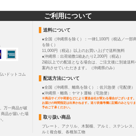
ご利用について
送料について
●全国（沖縄県を除く）：一律1,100円（税込／一部
。
を除く）
11,000円（税込）以上のお買い上げで送料無料
●沖縄県：出荷箱数1箱あたり2,200円（税込）
2箱以上での配送となる場合は、ご注文後に別途送料
案内させていただきます。（沖縄県のみ）
払いドットコム
配送方法について
●全国（沖縄県、離島を除く）：佐川急便（宅配便）
●沖縄県・離島：ヤマト運輸（宅急便）
※商品サイズや荷姿などにより運送会社が変わる場合がございます。
お届けの時間指定は出来かねます。送り状備考欄に記載のみとなりま
、万一商品が破
予めご了承ください。
う商品が届いた場
取り扱い商品
い。
プレート、アクリル、木製楯、アルミ、ステンレス
ルミ複合板、各種加工物