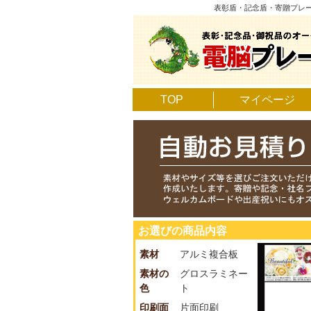
表彰盾・記念盾・寄贈プレ
TOP
マイページ
お選びの商品内容
素材
アルミ複合板
素材の
グロスラミネー
色
ト
印刷面
片面印刷