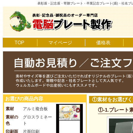
表彰盾・記念盾・寄贈プレート・卒業記念プレート(盾)・社名
TOP
マイページ
価格表
お選びの商品内容
①素材をお選びく
素材
アルミ複合板
①-1.プレー
素材の
グロスラミネー
色
ト
印刷面
片面印刷