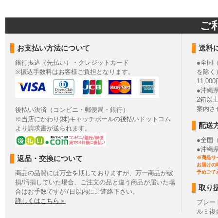
ご
お支払い方法について
送料
銀行振込（先払い）・クレジットカード
●全国
※振込手数料はお客様ご負担となります。
を除く
11,
●沖縄
2箱以
案内さ
後払い決済（コンビニ・郵便局・銀行）
※当店にかわり(株)キャッチボールの後払いドットコム
配送
より請求書が送られます。
●全国
●沖縄
返品・交換について
※商品サ
お届けの
商品の品質には万全を期しておりますが、万一商品が破
予めご了
損/汚損していた場合、ご注文の品と違う商品が届いた場
取り
合はお手数ですが7日以内にご連絡下さい。
詳しくはこちら＞
プレー
ルミ複