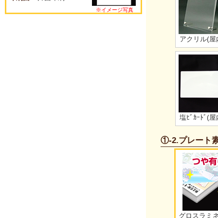
※イメージ写真
アクリル(屋
塩ﾋﾞｶｰﾄﾞ(屋
①-2.プレー
グロスラミ