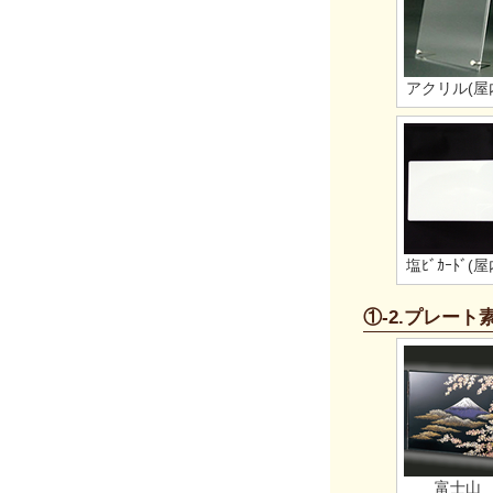
アクリル(屋
塩ﾋﾞｶｰﾄﾞ(屋
①-2.プレー
富士山