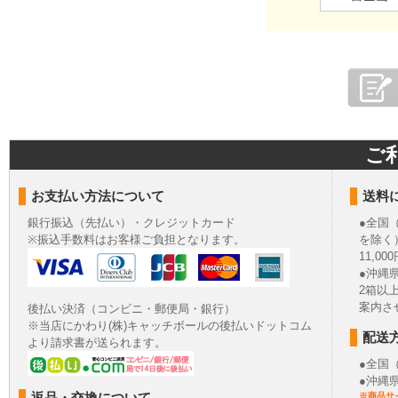
ご
お支払い方法について
送料
銀行振込（先払い）・クレジットカード
●全国
※振込手数料はお客様ご負担となります。
を除く
11,
●沖縄
2箱以
案内さ
後払い決済（コンビニ・郵便局・銀行）
※当店にかわり(株)キャッチボールの後払いドットコム
配送
より請求書が送られます。
●全国
●沖縄
返品・交換について
※商品サ