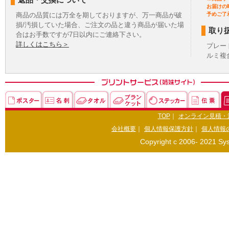
お届けの
商品の品質には万全を期しておりますが、万一商品が破
予めご了
損/汚損していた場合、ご注文の品と違う商品が届いた場
取り
合はお手数ですが7日以内にご連絡下さい。
詳しくはこちら＞
プレー
ルミ複
TOP
｜
オンライン見積・
会社概要
｜
個人情報保護方針
｜
個人情報
Copyright c 2006- 2021 Sys