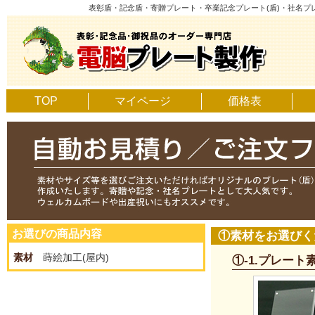
表彰盾・記念盾・寄贈プレート・卒業記念プレート(盾)・社名
TOP
マイページ
価格表
お選びの商品内容
①素材をお選びく
素材
蒔絵加工(屋内)
①-1.プレー