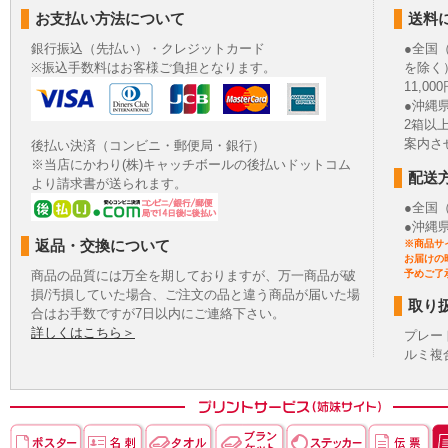
お支払い方法について
送料
銀行振込（先払い）・クレジットカード
●全国
※振込手数料はお客様ご負担となります。
を除く
11,
●沖縄
2箱以
案内さ
後払い決済（コンビニ・郵便局・銀行）
※当店にかわり(株)キャッチボールの後払いドットコム
配送
より請求書が送られます。
●全国
●沖縄
返品・交換について
※商品サ
お届けの
商品の品質には万全を期しておりますが、万一商品が破
予めご了
損/汚損していた場合、ご注文の品と違う商品が届いた場
取り
合はお手数ですが7日以内にご連絡下さい。
詳しくはこちら＞
プレー
ルミ複