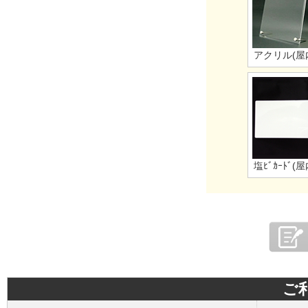
アクリル(屋
塩ﾋﾞｶｰﾄﾞ(屋
ご