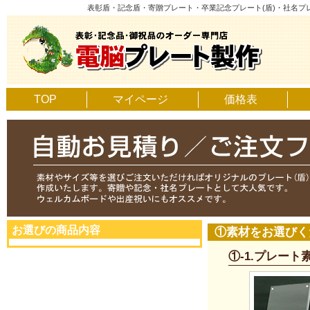
表彰盾・記念盾・寄贈プレート・卒業記念プレート(盾)・社名
TOP
マイページ
価格表
お選びの商品内容
①素材をお選びく
①-1.プレー