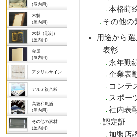
(屋内用)
本格蒔
木製
その他の
(屋内用)
木製（彫刻）
用途から選
(屋内用)
表彰
金属
(屋内用)
永年勤
アクリルサイン
企業表
コンテ
アルミ複合板
スポー
高級和風盾
社内表
(屋内用)
認定証
その他の素材
(屋内用)
加盟店