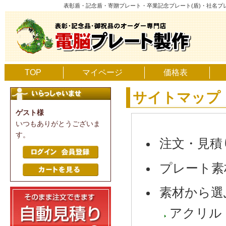
表彰盾・記念盾・寄贈プレート・卒業記念プレート(盾)・社名
TOP
マイページ
価格表
サイトマップ
ゲスト様
いつもありがとうございま
す。
注文・見積
プレート素
素材から選
アクリル