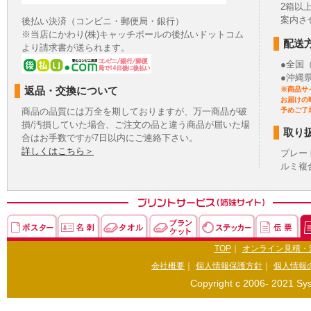
2箱以
案内さ
後払い決済（コンビニ・郵便局・銀行）
※当店にかわり(株)キャッチボールの後払いドットコム
配送
より請求書が送られます。
●全国
●沖縄
返品・交換について
※商品サ
お届けの
商品の品質には万全を期しておりますが、万一商品が破
予めご了
損/汚損していた場合、ご注文の品と違う商品が届いた場
取り
合はお手数ですが7日以内にご連絡下さい。
詳しくはこちら＞
プレー
ルミ複
TOP
｜
オンライン見積・
会社概要
｜
個人情報保護方針
｜
個人情報
Copyright c 2006- 2021 Sys