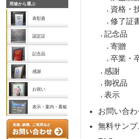
用途から選ぶ
資格・
表彰盾
修了証
記念品
認定証
寄贈
記念品
卒業・
感謝
感謝
御祝品
お祝い
表示
表示・案内・看板
お問い合わ
無料サンプ