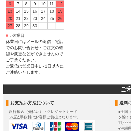
6
7
8
9
10
11
12
13
14
15
16
17
18
19
20
21
22
23
24
25
26
27
28
29
30
■
：休業日
休業日にはメールの返信・電話
でのお問い合わせ・ご注文の確
認や変更などができませんので
ご了承ください。
ご返信は営業日中1～2日以内に
ご連絡いたします。
ご
お支払い方法について
送料
銀行振込（先払い）・クレジットカード
●全国
※振込手数料はお客様ご負担となります。
を除く
11,
●沖縄